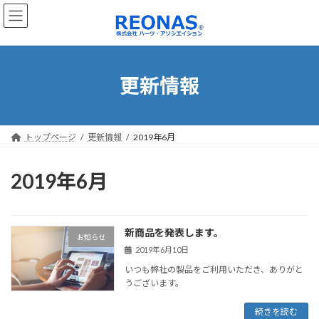
コ
ナ
ン
ビ
テ
ゲ
ン
ー
ツ
シ
へ
ョ
更新情報
ス
ン
キ
に
ッ
移
プ
動
トップページ
更新情報
2019年6月
2019年6月
新商品を発表します。
お知らせ
2019年6月10日
いつも弊社の製品をご利用いただき、ありがと
うございます。
続きを読む